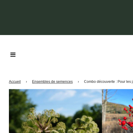
Accueil
›
Ensembles de semences
›
Combo découverte : Pour les ja