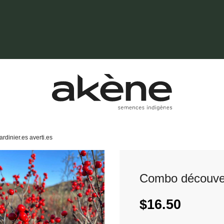
rdinier.es averti.es
Combo découverte